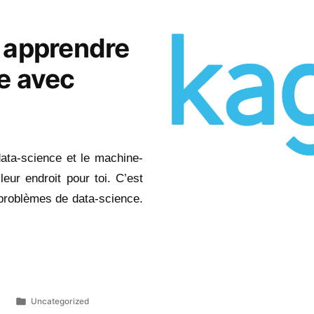
r apprendre
e avec
data-science et le machine-
leur endroit pour toi. C’est
 problèmes de data-science.
Publié
1
Uncategorized