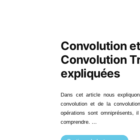
par
apprendre
la
Data
Science
avec
Convolution e
Kaggle »
Convolution T
expliquées
Dans cet article nous expliquon
convolution et de la convolut
opérations sont omniprésents, il
comprendre. …